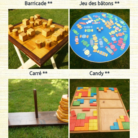
Barricade **
Jeu des bâtons **
Carré **
Candy **