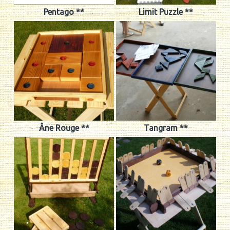
Pentago **
Limit Puzzle **
Âne Rouge **
Tangram **