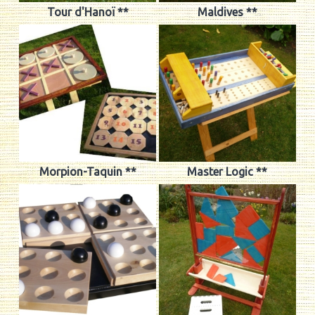
Tour d'Hanoï **
Maldives **
Morpion-Taquin **
Master Logic **